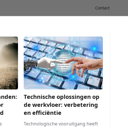
Contact
anden:
Technische oplossingen op
or
de werkvloer: verbetering
id
en efficiëntie
s
Technologische vooruitgang heeft