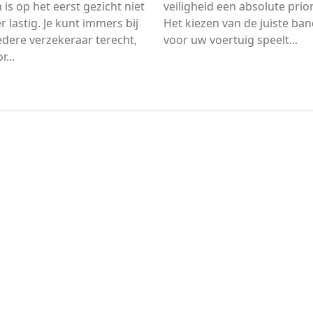
n is op het eerst gezicht niet
veiligheid een absolute priori
r lastig. Je kunt immers bij
Het kiezen van de juiste ba
iedere verzekeraar terecht,
voor uw voertuig speelt...
...