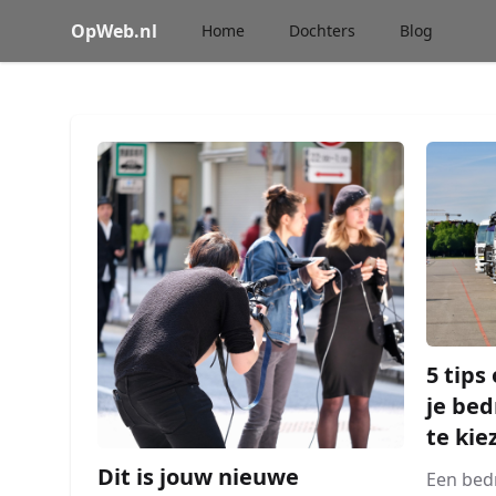
OpWeb.nl
Home
Dochters
Blog
5 tips
je bed
te kie
Dit is jouw nieuwe
Een bed